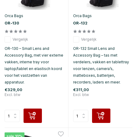
Orca Bags
Orca Bags
OR-130
OR-132
Vergelijk
Vergelijk
OR-130 – Small Lens and
OR-132 Small Lens and
Accessory Bag, met vier externe
Accessory Bag – tas met
vakken, interne tray voor
verdelers, vakken en tablettray
laptop/tablet en elastisch koord
voor lenzen, camera’s,
voor het vastzetten van
matteboxes, batterijen,
apparatuur.
recorders, laders en meer.
€329,00
€311,00
Excl. btw
Excl. btw
sale 10%