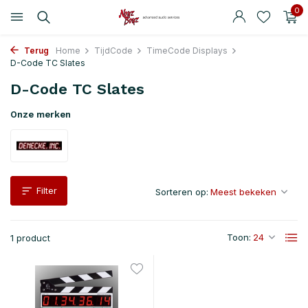
0
Terug
Home
TijdCode
TimeCode Displays
D-Code TC Slates
D-Code TC Slates
Onze merken
Filter
Sorteren op:
Toon:
1 product