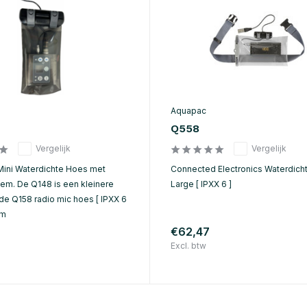
Aquapac
Q558
Vergelijk
Vergelijk
Mini Waterdichte Hoes met
Connected Electronics Waterdich
em. De Q148 is een kleinere
Large [ IPXX 6 ]
de Q158 radio mic hoes [ IPXX 6
cm
€62,47
Excl. btw