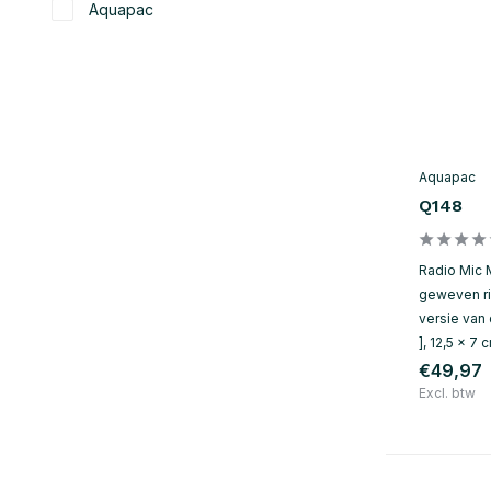
Aquapac
Aquapac
Q148
Radio Mic 
geweven ri
versie van 
], 12,5 x 7 
€49,97
Excl. btw