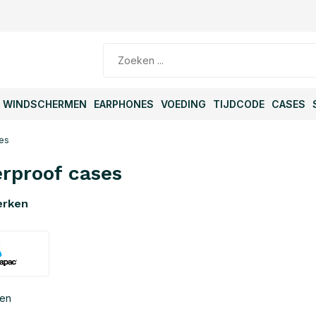
WINDSCHERMEN
EARPHONES
VOEDING
TIJDCODE
CASES
es
rproof cases
erken
ten