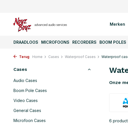
Merken
DRAADLOOS
MICROFOONS
RECORDERS
BOOM POLES
Terug
Home
Cases
Waterproof Cases
Waterproof cas
Wate
Cases
Audio Cases
Onze m
Boom Pole Cases
Video Cases
General Cases
Microfoon Cases
6 produc