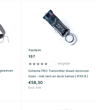
Aquapac
157
Vergelijk
 geweven
Extreme PRO Transmitter draad-doorvoer
hoes - met riem en dock harnas [ IPXX 8 ]
€58,30
Excl. btw