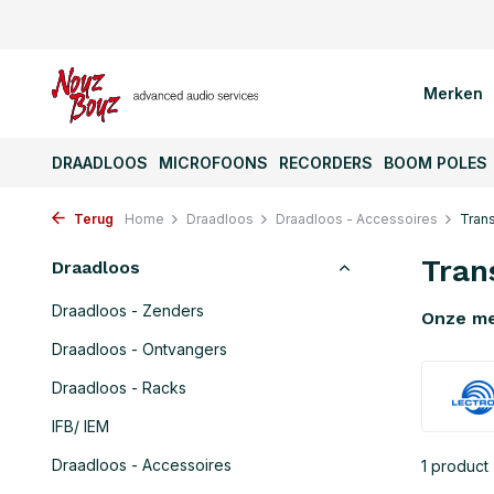
Merken
DRAADLOOS
MICROFOONS
RECORDERS
BOOM POLES
Terug
Home
Draadloos
Draadloos - Accessoires
Trans
Tran
Draadloos
Draadloos - Zenders
Onze m
Draadloos - Ontvangers
Draadloos - Racks
IFB/ IEM
Draadloos - Accessoires
1 product