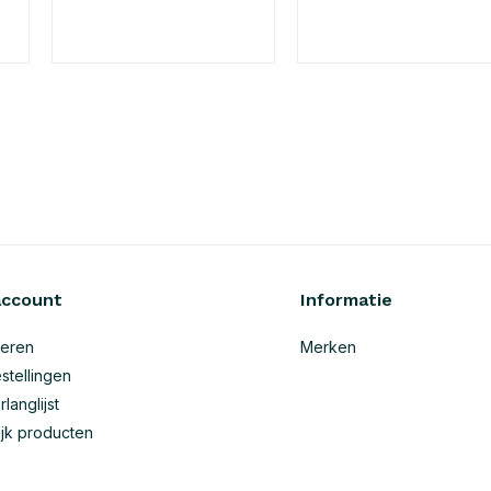
account
Informatie
reren
Merken
stellingen
rlanglijst
ijk producten