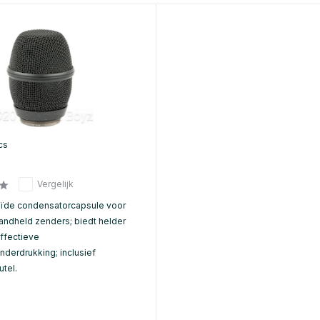
cs
Vergelijk
ïde condensatorcapsule voor
andheld zenders; biedt helder
effectieve
derdrukking; inclusief
tel.