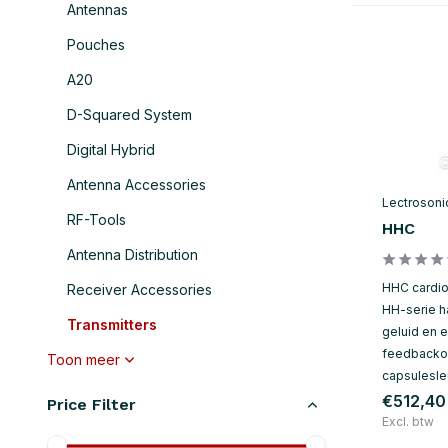
Antennas
Pouches
A20
D-Squared System
Digital Hybrid
Antenna Accessories
Lectrosoni
RF-Tools
HHC
Antenna Distribution
HHC cardio
Receiver Accessories
HH-serie h
Transmitters
geluid en 
feedbackon
Toon meer
capsulesleu
€512,40
Price Filter
Excl. btw