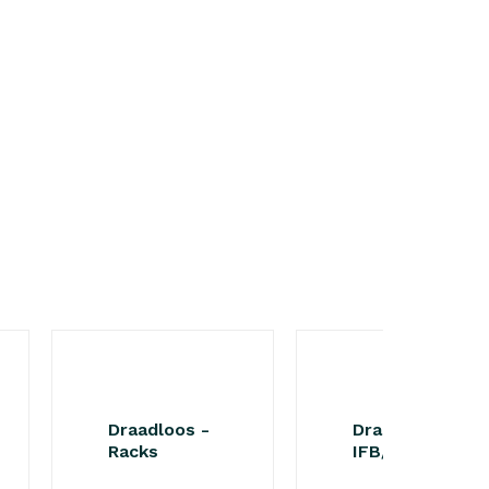
Draadloos -
Draadloos -
Racks
IFB/ IEM