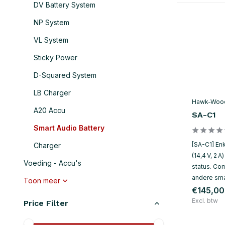
DV Battery System
NP System
VL System
Sticky Power
D-Squared System
LB Charger
Hawk-Woo
A20 Accu
SA-C1
Smart Audio Battery
[SA-C1] En
Charger
(14,4 V, 2 
Voeding - Accu's
status. Co
andere smar
Toon meer
€145,00
Excl. btw
Price Filter