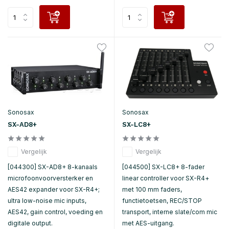
Sonosax
Sonosax
SX-AD8+
SX-LC8+
Vergelijk
Vergelijk
[044300] SX-AD8+ 8-kanaals
[044500] SX-LC8+ 8-fader
microfoonvoorversterker en
linear controller voor SX-R4+
AES42 expander voor SX-R4+;
met 100 mm faders,
ultra low-noise mic inputs,
functietoetsen, REC/STOP
AES42, gain control, voeding en
transport, interne slate/com mic
digitale output.
met AES-uitgang.