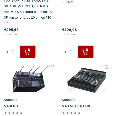
voor SX-R4+ naar SX-LC8+ en
IKKS42.
SX-AD8+/SX-RC8+/SX-RX8+
met MDR26, Binder 8-pin en TA-
3F; vaste lengtes 20 cm en 140
cm.
€295,68
€306,08
Excl. btw
Excl. btw
Sonosax
Sonosax
SX-RX8+
SX-ES64 EQ+ADC