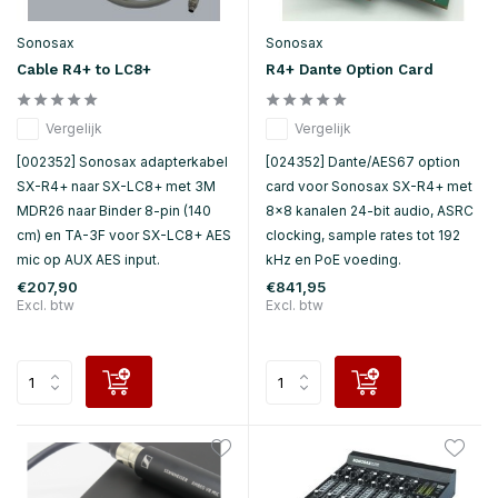
Sonosax
Sonosax
Cable R4+ to LC8+
R4+ Dante Option Card
Vergelijk
Vergelijk
[002352] Sonosax adapterkabel
[024352] Dante/AES67 option
SX-R4+ naar SX-LC8+ met 3M
card voor Sonosax SX-R4+ met
MDR26 naar Binder 8-pin (140
8×8 kanalen 24-bit audio, ASRC
cm) en TA-3F voor SX-LC8+ AES
clocking, sample rates tot 192
mic op AUX AES input.
kHz en PoE voeding.
€207,90
€841,95
Excl. btw
Excl. btw