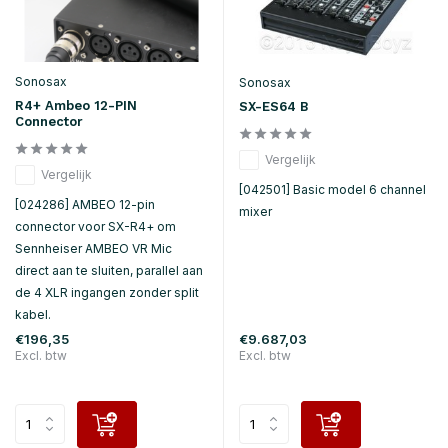
Sonosax
Sonosax
R4+ Ambeo 12-PIN
SX-ES64 B
Connector
Vergelijk
Vergelijk
[042501] Basic model 6 channel
[024286] AMBEO 12-pin
mixer
connector voor SX-R4+ om
Sennheiser AMBEO VR Mic
direct aan te sluiten, parallel aan
de 4 XLR ingangen zonder split
kabel.
€196,35
€9.687,03
Excl. btw
Excl. btw