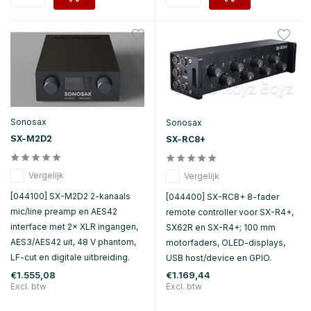
Sonosax
Sonosax
SX-M2D2
SX-RC8+
Vergelijk
Vergelijk
[044100] SX-M2D2 2-kanaals
[044400] SX-RC8+ 8-fader
mic/line preamp en AES42
remote controller voor SX-R4+,
interface met 2× XLR ingangen,
SX62R en SX-R4+; 100 mm
AES3/AES42 uit, 48 V phantom,
motorfaders, OLED-displays,
LF-cut en digitale uitbreiding.
USB host/device en GPIO.
€1.555,08
€1.169,44
Excl. btw
Excl. btw