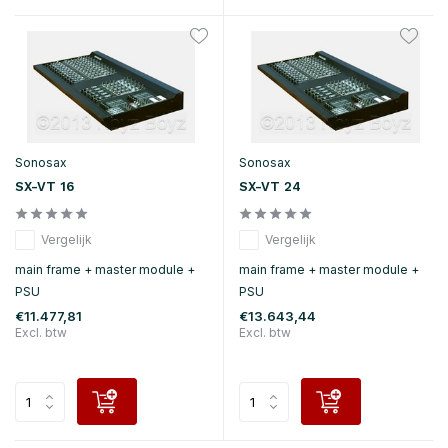
Sonosax
Sonosax
SX-VT 16
SX-VT 24
Vergelijk
Vergelijk
main frame + master module +
main frame + master module +
PSU
PSU
€11.477,81
€13.643,44
Excl. btw
Excl. btw