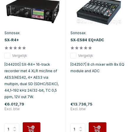
Sonosax
Sonosax
SX-R4+
SX-ES84 EQ+ADC
Vergelijk
Vergelijk
[044200] SX-R4+ 16-track
[042507] 8 ch mixer with 8x EQ
recorder met 4 XLR mic/line of
module and ADC
AES3/AES42, 4× AES3 via
multipin, dual SD (SDHC/SDXC),
44,1–192 kHz 24/32-bit, TC 0,5
ppm, 12V out 7W.
€6.012,79
€13.736,75
Excl. btw
Excl. btw