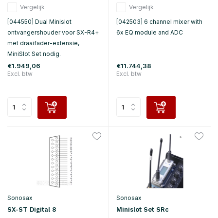
Vergelijk
Vergelijk
[044550] Dual Minislot
[042503] 6 channel mixer with
ontvangershouder voor SX-R4+
6x EQ module and ADC
met draaifader-extensie,
MiniSlot Set nodig.
€1.949,06
€11.744,38
Excl. btw
Excl. btw
Sonosax
Sonosax
SX-ST Digital 8
Minislot Set SRc