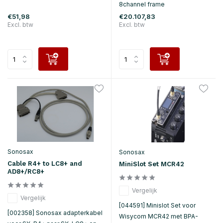
8channel frame
€51,98
€20.107,83
Excl. btw
Excl. btw
Sonosax
Sonosax
Cable R4+ to LC8+ and
MiniSlot Set MCR42
AD8+/RC8+
Vergelijk
Vergelijk
[044591] Minislot Set voor
[002358] Sonosax adapterkabel
Wisycom MCR42 met BPA-