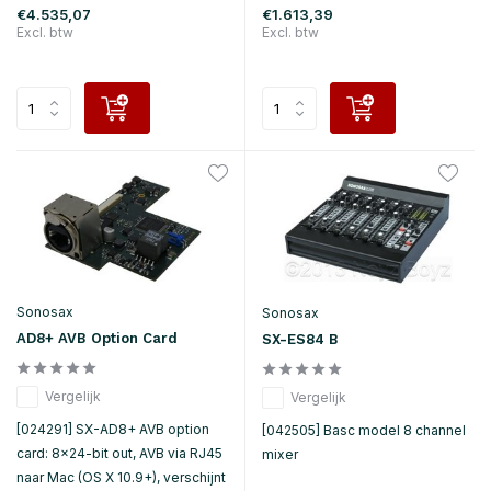
€4.535,07
€1.613,39
Excl. btw
Excl. btw
Sonosax
Sonosax
AD8+ AVB Option Card
SX-ES84 B
Vergelijk
Vergelijk
[024291] SX-AD8+ AVB option
[042505] Basc model 8 channel
card: 8×24-bit out, AVB via RJ45
mixer
naar Mac (OS X 10.9+), verschijnt