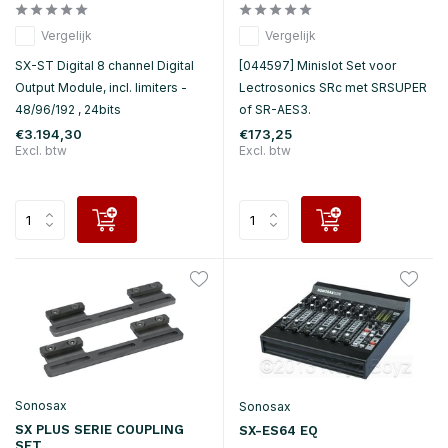
Vergelijk
Vergelijk
SX-ST Digital 8 channel Digital
[044597] Minislot Set voor
Output Module, incl. limiters -
Lectrosonics SRc met SRSUPER
48/96/192 , 24bits
of SR-AES3.
€3.194,30
€173,25
Excl. btw
Excl. btw
Sonosax
Sonosax
SX PLUS SERIE COUPLING
SX-ES64 EQ
SET