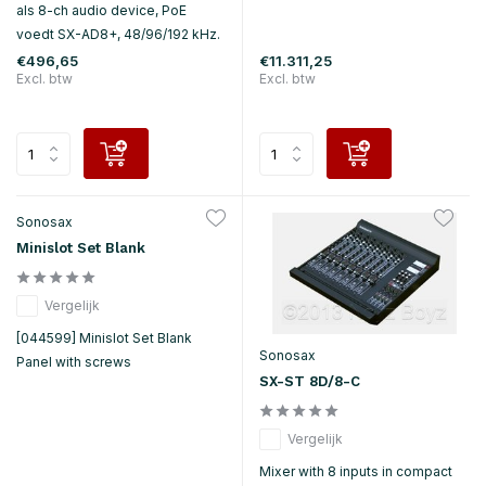
als 8-ch audio device, PoE
voedt SX-AD8+, 48/96/192 kHz.
€496,65
€11.311,25
Excl. btw
Excl. btw
Sonosax
Minislot Set Blank
Vergelijk
[044599] Minislot Set Blank
Sonosax
Panel with screws
SX-ST 8D/8-C
Vergelijk
Mixer with 8 inputs in compact