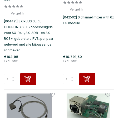
Vergelijk
Vergelijk
[042502] 6 channel mixer with 6x
[004421] SX PLUS SERIE
EQ module
COUPLING SET koppelbeugels
voor SX-R4+, SX-AD8+ en SX-
RC8+; geborsteld RVS, per paar
geleverd met alle bijpassende
schroeven.
€103,95
€10.791,50
Excl. btw
Excl. btw