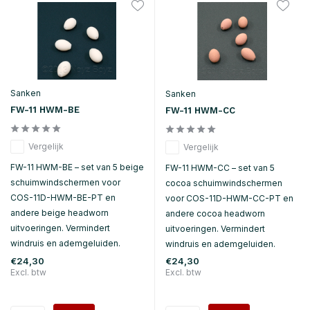
Sanken
Sanken
FW-11 HWM-BE
FW-11 HWM-CC
Vergelijk
Vergelijk
FW-11 HWM-BE – set van 5 beige
FW-11 HWM-CC – set van 5
schuimwindschermen voor
cocoa schuimwindschermen
COS-11D-HWM-BE-PT en
voor COS-11D-HWM-CC-PT en
andere beige headworn
andere cocoa headworn
uitvoeringen. Vermindert
uitvoeringen. Vermindert
windruis en ademgeluiden.
windruis en ademgeluiden.
€24,30
€24,30
Excl. btw
Excl. btw