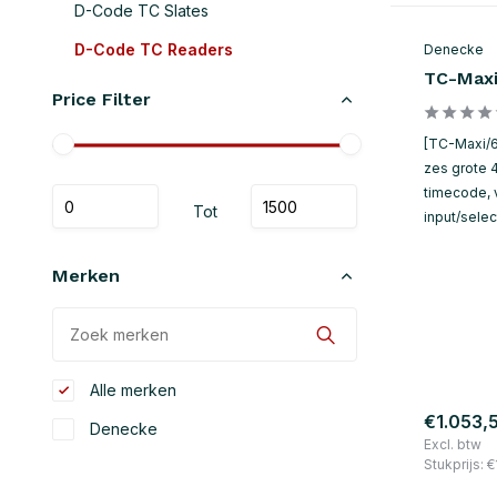
D-Code TC Slates
D-Code TC Readers
Denecke
TC-Maxi 
Price Filter
[TC-Maxi/6
zes grote 
timecode, 
Tot
input/selec
Merken
Alle merken
€1.053,
Denecke
Excl. btw
Stukprijs:
€