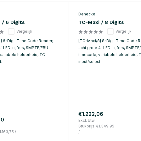
Denecke
/ 6 Digits
TC-Maxi / 8 Digits
Vergelijk
Vergelijk
] 6-Digit Time Code Reader;
[TC-Maxi/8] 8-Digit Time Code R
4″ LED-cijfers, SMPTE/EBU
acht grote 4″ LED-cijfers, SMPTE
variabele helderheid, TC
timecode, variabele helderheid, 
t.
input/select.
€1.222,06
50
Excl. btw
Stukprijs:
€1.349,95
1.163,75
/
/