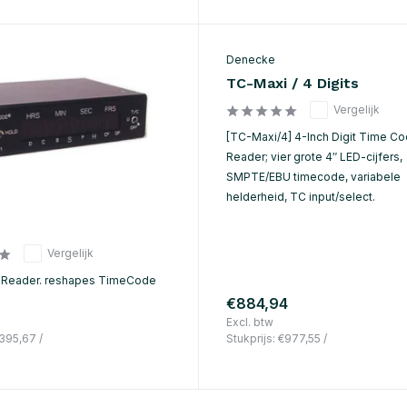
Denecke
TC-Maxi / 4 Digits
Vergelijk
[TC-Maxi/4] 4-Inch Digit Time C
Reader; vier grote 4″ LED-cijfers,
SMPTE/EBU timecode, variabele
helderheid, TC input/select.
Vergelijk
Reader. reshapes TimeCode
€884,94
Excl. btw
395,67
/
Stukprijs:
€977,55
/