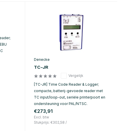
eader;
/EBU
TC
Denecke
TC-JR
Vergelijk
[TC-JR] Time Code Reader & Logger;
compacte, batterij-gevoede reader met
TC input/loop-out, seriële printerpoort en
ondersteuning voor PAL/NTSC.
€273,91
Excl. btw
Stukprijs:
€302,58
/