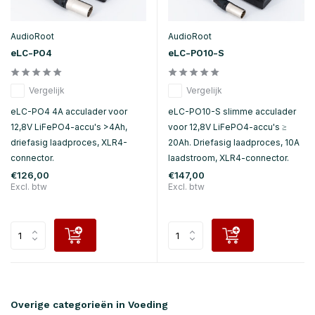
AudioRoot
AudioRoot
eLC-PO4
eLC-PO10-S
Vergelijk
Vergelijk
eLC-PO4 4A acculader voor
eLC-PO10-S slimme acculader
12,8V LiFePO4-accu's >4Ah,
voor 12,8V LiFePO4-accu's ≥
driefasig laadproces, XLR4-
20Ah. Driefasig laadproces, 10A
connector.
laadstroom, XLR4-connector.
€126,00
€147,00
Excl. btw
Excl. btw
Overige categorieën in Voeding