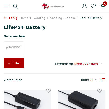
0
Terug
Home
Voeding
Voeding - Laders
LifePo4 Battery
LifePo4 Battery
Onze merken
Filter
Sorteren op:
Toon:
2 producten