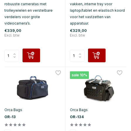
robuuste cameratas met
vakken, interne tray voor
trolleywielen en verstelbare
laptop/tablet en elastisch koord
verdelers voor grote
voor het vastzetten van
videocamera’s.
apparatuur.
€339,00
€329,00
Excl. btw
Excl. btw
sale 10%
Orca Bags
Orca Bags
OR-13
OR-134