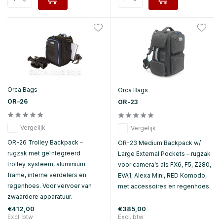
Orca Bags
Orca Bags
OR-26
OR-23
Vergelijk
Vergelijk
OR-26 Trolley Backpack –
OR-23 Medium Backpack w/
rugzak met geïntegreerd
Large External Pockets – rugzak
trolley‑systeem, aluminium
voor camera’s als FX6, F5, Z280,
frame, interne verdelers en
EVA1, Alexa Mini, RED Komodo,
regenhoes. Voor vervoer van
met accessoires en regenhoes.
zwaardere apparatuur.
€412,00
€385,00
Excl. btw
Excl. btw