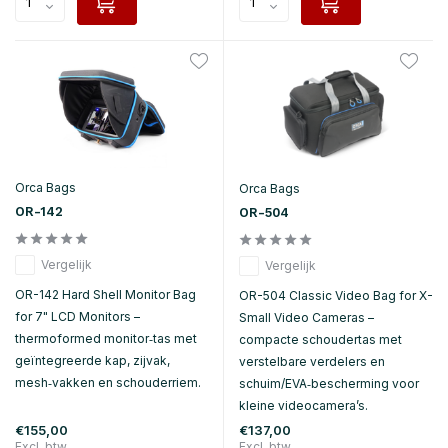
Orca Bags
Orca Bags
OR-142
OR-504
Vergelijk
Vergelijk
OR-142 Hard Shell Monitor Bag
OR-504 Classic Video Bag for X-
for 7" LCD Monitors –
Small Video Cameras –
thermoformed monitor‑tas met
compacte schoudertas met
geïntegreerde kap, zijvak,
verstelbare verdelers en
mesh‑vakken en schouderriem.
schuim/EVA‑bescherming voor
kleine videocamera’s.
€155,00
€137,00
Excl. btw
Excl. btw