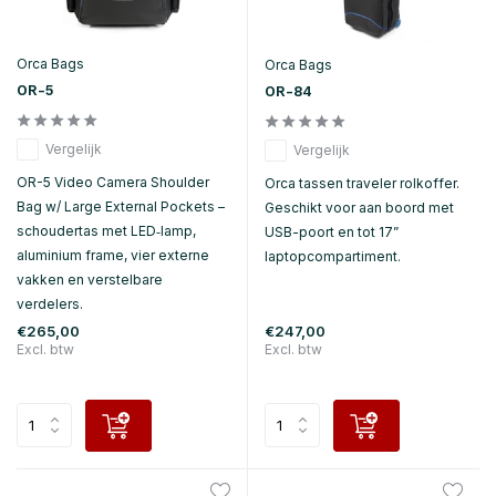
Orca Bags
Orca Bags
OR-5
OR-84
Vergelijk
Vergelijk
OR-5 Video Camera Shoulder
Orca tassen traveler rolkoffer.
Bag w/ Large External Pockets –
Geschikt voor aan boord met
schoudertas met LED‑lamp,
USB-poort en tot 17”
aluminium frame, vier externe
laptopcompartiment.
vakken en verstelbare
verdelers.
€265,00
€247,00
Excl. btw
Excl. btw