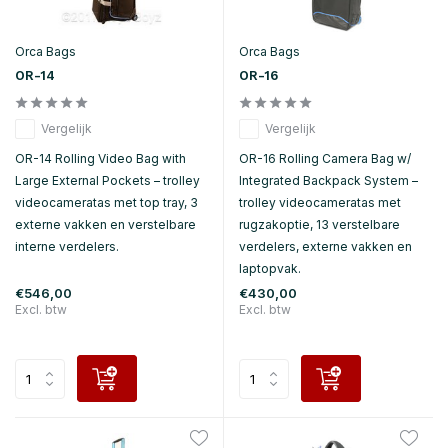
Orca Bags
Orca Bags
OR-14
OR-16
Vergelijk
Vergelijk
OR-14 Rolling Video Bag with
OR-16 Rolling Camera Bag w/
Large External Pockets – trolley
Integrated Backpack System –
videocameratas met top tray, 3
trolley videocameratas met
externe vakken en verstelbare
rugzakoptie, 13 verstelbare
interne verdelers.
verdelers, externe vakken en
laptopvak.
€546,00
€430,00
Excl. btw
Excl. btw