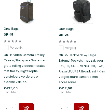
Orca Bags
Orca Bags
OR-15
OR-25
Vergelijk
Vergelijk
OR-15 Video Camera Trolley
OR-25 Backpack w/ Large
Case w/ Backpack System –
External Pockets – rugzak voor
grote rolling videocameratas
FX9, F5, X400, VENICE 6K, EVA1,
met trolley, rugzakoptie,
Alexa LF, URSA Broadcast 4K en
verstelbare verdelers en
vergelijkbare camera’s met
externe vakken.
accessoires.
€425,00
€412,00
Excl. btw
Excl. btw