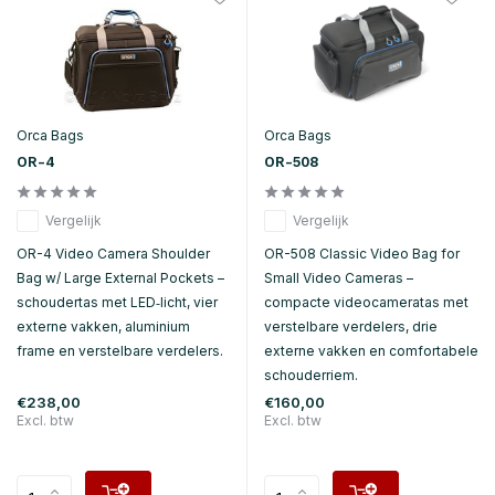
Orca Bags
Orca Bags
OR-4
OR-508
Vergelijk
Vergelijk
OR-4 Video Camera Shoulder
OR-508 Classic Video Bag for
Bag w/ Large External Pockets –
Small Video Cameras –
schoudertas met LED‑licht, vier
compacte videocameratas met
externe vakken, aluminium
verstelbare verdelers, drie
frame en verstelbare verdelers.
externe vakken en comfortabele
schouderriem.
€238,00
€160,00
Excl. btw
Excl. btw