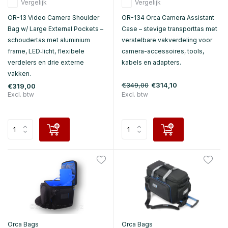
Vergelijk
Vergelijk
OR-13 Video Camera Shoulder
OR-134 Orca Camera Assistant
Bag w/ Large External Pockets –
Case – stevige transporttas met
schoudertas met aluminium
verstelbare vakverdeling voor
frame, LED‑licht, flexibele
camera-accessoires, tools,
verdelers en drie externe
kabels en adapters.
vakken.
€349,00
€314,10
€319,00
Excl. btw
Excl. btw
Orca Bags
Orca Bags