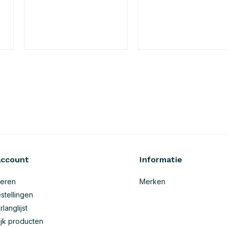
account
Informatie
reren
Merken
stellingen
rlanglijst
ijk producten