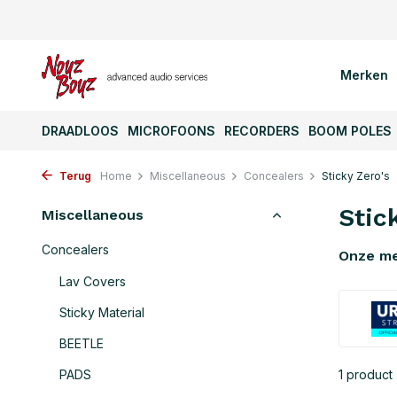
Merken
DRAADLOOS
MICROFOONS
RECORDERS
BOOM POLES
Terug
Home
Miscellaneous
Concealers
Sticky Zero's
Stic
Miscellaneous
Concealers
Onze m
Lav Covers
Sticky Material
BEETLE
PADS
1 product