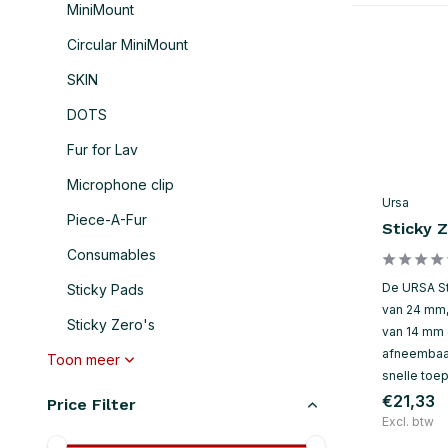
MiniMount
Circular MiniMount
SKIN
DOTS
Fur for Lav
Microphone clip
Ursa
Piece-A-Fur
Sticky Z
Consumables
De URSA St
Sticky Pads
van 24 mm,
Sticky Zero's
van 14 mm 
afneembaar
Toon meer
snelle toep
€21,33
Price Filter
Excl. btw