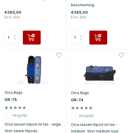
bescherming.
€385,00
€385,00
Excl. btw
Excl. btw
Orca Bags
Orca Bags
OR-75
OR-74
Vergelijk
Vergelijk
Orca tassen tripod rol tas - large.
Orca tassen tripod rol tas -
Voor zware tripods.
medium. Voor medium size