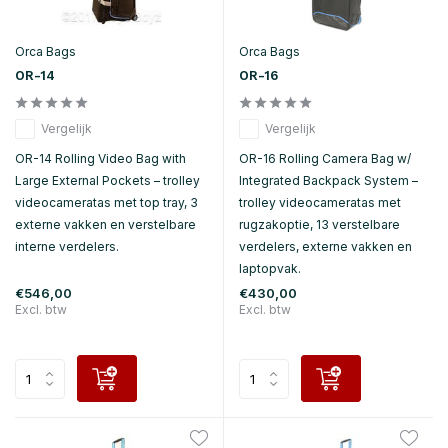
Orca Bags
Orca Bags
OR-14
OR-16
Vergelijk
Vergelijk
OR-14 Rolling Video Bag with
OR-16 Rolling Camera Bag w/
Large External Pockets – trolley
Integrated Backpack System –
videocameratas met top tray, 3
trolley videocameratas met
externe vakken en verstelbare
rugzakoptie, 13 verstelbare
interne verdelers.
verdelers, externe vakken en
laptopvak.
€546,00
€430,00
Excl. btw
Excl. btw