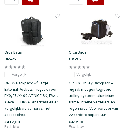
Orca Bags
Orca Bags
OR-25
OR-26
Vergelijk
Vergelijk
OR-25 Backpack w/ Large
OR-26 Trolley Backpack –
External Pockets – rugzak voor
rugzak met geïntegreerd
FX9, F5, X400, VENICE 6K, EVA1,
trolley‑systeem, aluminium
Alexa LF, URSA Broadcast 4K en
frame, interne verdelers en
vergelijkbare camera’s met
regenhoes. Voor vervoer van
accessoires.
zwaardere apparatuur.
€412,00
€412,00
Excl. btw
Excl. btw