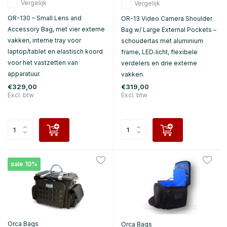
Vergelijk
Vergelijk
OR-130 – Small Lens and
OR-13 Video Camera Shoulder
Accessory Bag, met vier externe
Bag w/ Large External Pockets –
vakken, interne tray voor
schoudertas met aluminium
laptop/tablet en elastisch koord
frame, LED‑licht, flexibele
voor het vastzetten van
verdelers en drie externe
apparatuur.
vakken.
€329,00
€319,00
Excl. btw
Excl. btw
sale 10%
Orca Bags
Orca Bags