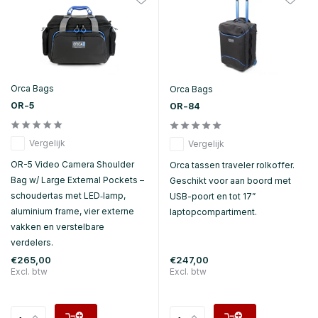
Orca Bags
Orca Bags
OR-5
OR-84
Vergelijk
Vergelijk
OR-5 Video Camera Shoulder
Orca tassen traveler rolkoffer.
Bag w/ Large External Pockets –
Geschikt voor aan boord met
schoudertas met LED‑lamp,
USB-poort en tot 17”
aluminium frame, vier externe
laptopcompartiment.
vakken en verstelbare
verdelers.
€265,00
€247,00
Excl. btw
Excl. btw