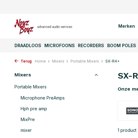
Merken
DRAADLOOS
MICROFOONS
RECORDERS
BOOM POLES
Terug
Home
Mixers
Portable Mixers
SX-R4+
SX-
Mixers
Portable Mixers
Onze m
Microphone PreAmps
Hph pre amp
MixPre
mixer
1 product