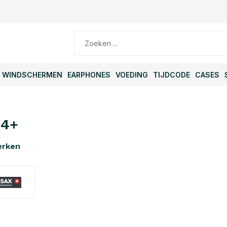
WINDSCHERMEN
EARPHONES
VOEDING
TIJDCODE
CASES
R4+
erken