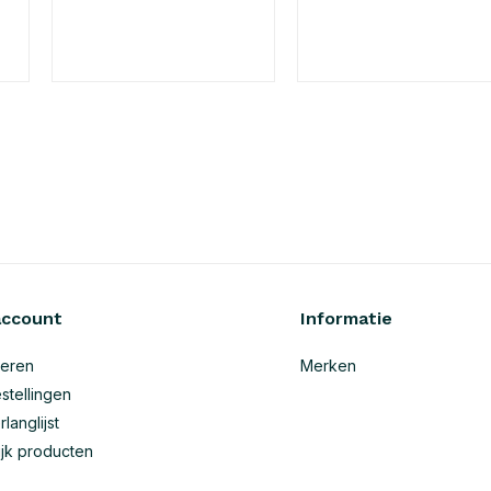
account
Informatie
reren
Merken
stellingen
rlanglijst
ijk producten