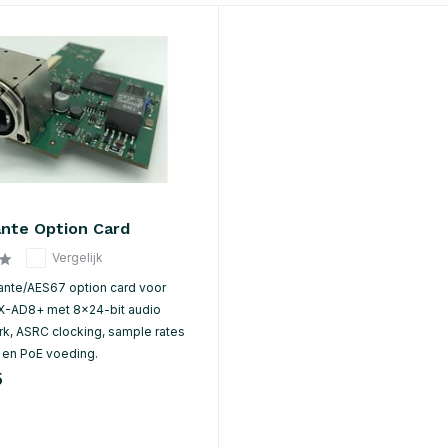
nte Option Card
Vergelijk
ante/AES67 option card voor
X-AD8+ met 8×24-bit audio
rk, ASRC clocking, sample rates
z en PoE voeding.
5