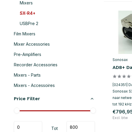
Mixers
SX-R4+
USBPre 2
Film Mixers
Mixer Accessories
Pre-Amplifiers
Sonosax
Recorder Accessories
AD8+ Da
Mixers - Parts
[024351] D
Mixers - Accessoires
Sonosax S
naar netwe
Price Filter
tot 192 kH
€796,9
Excl. btw
Tot