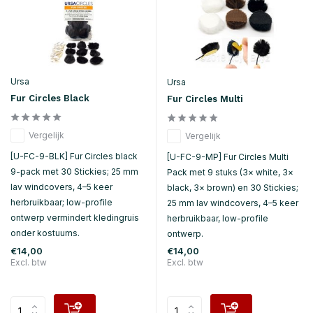
Ursa
Ursa
Fur Circles Black
Fur Circles Multi
Vergelijk
Vergelijk
[U-FC-9-BLK] Fur Circles black
[U-FC-9-MP] Fur Circles Multi
9-pack met 30 Stickies; 25 mm
Pack met 9 stuks (3× white, 3×
lav windcovers, 4–5 keer
black, 3× brown) en 30 Stickies;
herbruikbaar; low-profile
25 mm lav windcovers, 4–5 keer
ontwerp vermindert kledingruis
herbruikbaar, low-profile
onder kostuums.
ontwerp.
€14,00
€14,00
Excl. btw
Excl. btw