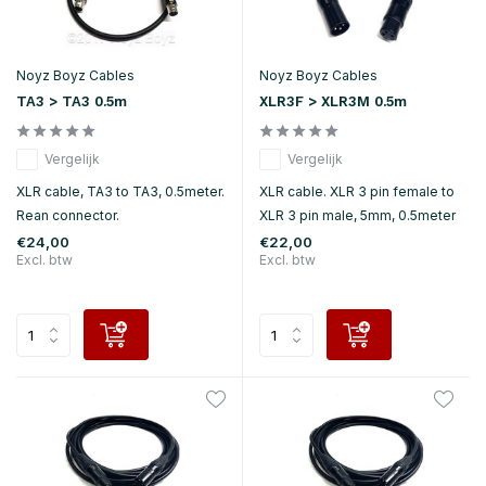
Noyz Boyz Cables
Noyz Boyz Cables
TA3 > TA3 0.5m
XLR3F > XLR3M 0.5m
Vergelijk
Vergelijk
XLR cable, TA3 to TA3, 0.5meter.
XLR cable. XLR 3 pin female to
Rean connector.
XLR 3 pin male, 5mm, 0.5meter
€24,00
€22,00
Excl. btw
Excl. btw