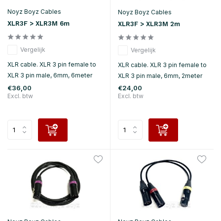
Noyz Boyz Cables
Noyz Boyz Cables
XLR3F > XLR3M 6m
XLR3F > XLR3M 2m
Vergelijk
Vergelijk
XLR cable. XLR 3 pin female to
XLR cable. XLR 3 pin female to
XLR 3 pin male, 6mm, 6meter
XLR 3 pin male, 6mm, 2meter
€36,00
€24,00
Excl. btw
Excl. btw