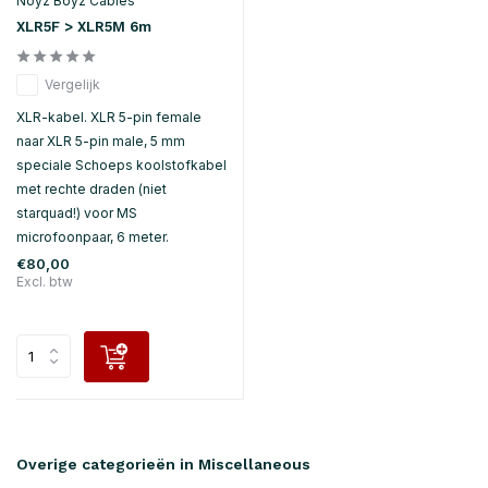
Noyz Boyz Cables
XLR5F > XLR5M 6m
Vergelijk
XLR-kabel. XLR 5-pin female
naar XLR 5-pin male, 5 mm
speciale Schoeps koolstofkabel
met rechte draden (niet
starquad!) voor MS
microfoonpaar, 6 meter.
€80,00
Excl. btw
Overige categorieën in Miscellaneous