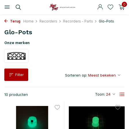
0
Terug
Home
Recorders
Recorders - Parts
Glo-Pots
Glo-Pots
Onze merken
Filter
Sorteren op:
Toon:
10 producten