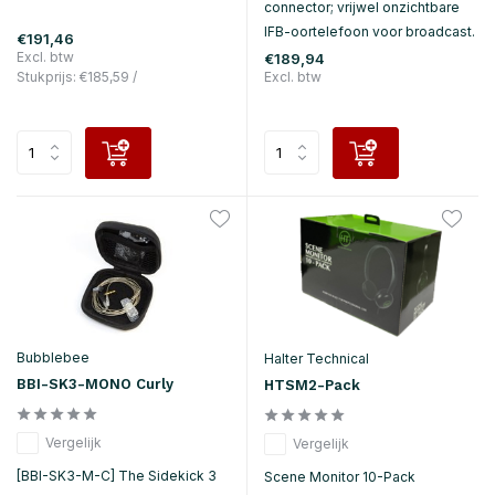
connector; vrijwel onzichtbare
IFB-oortelefoon voor broadcast.
€191,46
Excl. btw
€189,94
Stukprijs:
€185,59
/
Excl. btw
Bubblebee
Halter Technical
BBI-SK3-MONO Curly
HTSM2-Pack
Vergelijk
Vergelijk
[BBI-SK3-M-C] The Sidekick 3
Scene Monitor 10-Pack