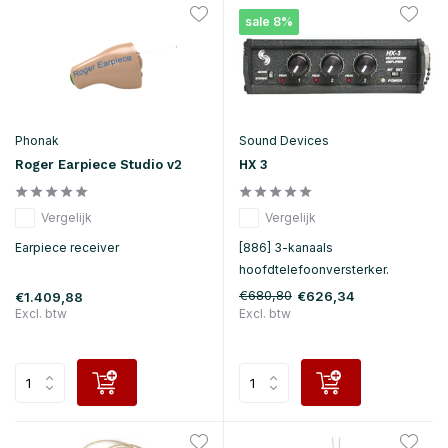
sale 8%
Phonak
Sound Devices
Roger Earpiece Studio v2
HX 3
Vergelijk
Vergelijk
Earpiece receiver
[886] 3-kanaals
hoofdtelefoonversterker.
€680,80
€626,34
€1.409,88
Excl. btw
Excl. btw