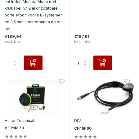
IFB In-Ear Monitor Mono met
krulkabel; vrijwel onzichtbare
oortelefoon voor IFB-systemen
en 3,5 mm audiobronnen op de
set.
€189,94
€187,61
Excl. btw
Excl. btw
Halter Technical
DPA
HTP1M70
CH16F90