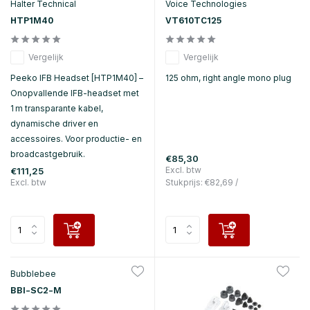
Halter Technical
Voice Technologies
HTP1M40
VT610TC125
Vergelijk
Vergelijk
Peeko IFB Headset [HTP1M40] –
125 ohm, right angle mono plug
Onopvallende IFB-headset met
1 m transparante kabel,
dynamische driver en
accessoires. Voor productie- en
broadcastgebruik.
€85,30
Excl. btw
€111,25
Excl. btw
Stukprijs:
€82,69
/
Bubblebee
BBI-SC2-M