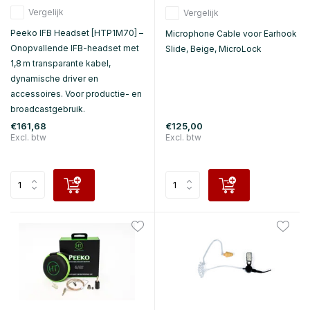
Vergelijk
Vergelijk
Peeko IFB Headset [HTP1M70] –
Microphone Cable voor Earhook
Onopvallende IFB-headset met
Slide, Beige, MicroLock
1,8 m transparante kabel,
dynamische driver en
accessoires. Voor productie- en
broadcastgebruik.
€161,68
€125,00
Excl. btw
Excl. btw