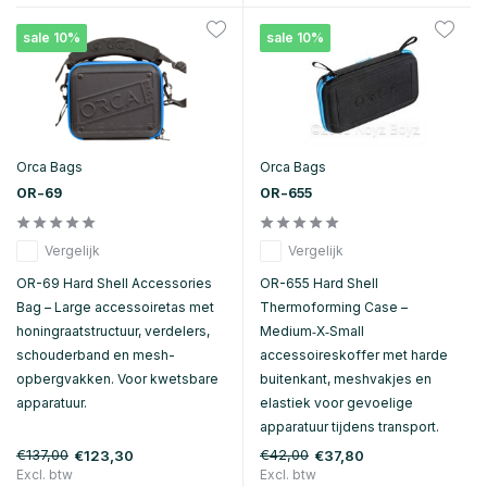
sale 10%
sale 10%
Orca Bags
Orca Bags
OR-69
OR-655
Vergelijk
Vergelijk
OR-69 Hard Shell Accessories
OR-655 Hard Shell
Bag – Large accessoiretas met
Thermoforming Case –
honingraatstructuur, verdelers,
Medium‑X‑Small
schouderband en mesh-
accessoireskoffer met harde
opbergvakken. Voor kwetsbare
buitenkant, meshvakjes en
apparatuur.
elastiek voor gevoelige
apparatuur tijdens transport.
€137,00
€42,00
€123,30
€37,80
Excl. btw
Excl. btw