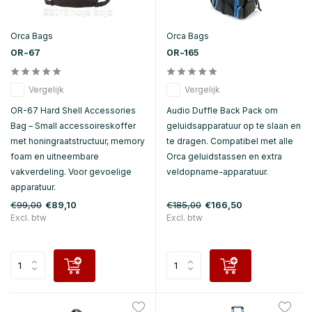
Orca Bags
Orca Bags
OR-67
OR-165
Vergelijk
Vergelijk
OR-67 Hard Shell Accessories
Audio Duffle Back Pack om
Bag – Small accessoireskoffer
geluidsapparatuur op te slaan en
met honingraatstructuur, memory
te dragen. Compatibel met alle
foam en uitneembare
Orca geluidstassen en extra
vakverdeling. Voor gevoelige
veldopname-apparatuur.
apparatuur.
€99,00
€185,00
€89,10
€166,50
Excl. btw
Excl. btw