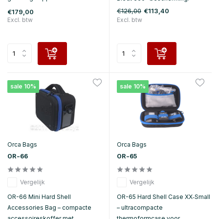
€126,00
€113,40
€179,00
Excl. btw
Excl. btw
sale 10%
sale 10%
Orca Bags
Orca Bags
OR-66
OR-65
Vergelijk
Vergelijk
OR-66 Mini Hard Shell
OR-65 Hard Shell Case XX‑Small
Accessories Bag – compacte
– ultracompacte
accessoireskoffer met
thermoformcase voor