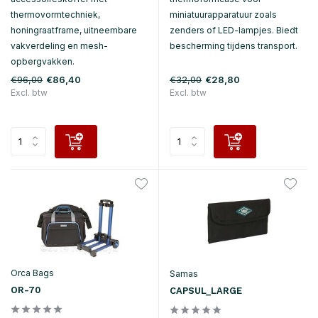
thermovormtechniek,
miniatuurapparatuur zoals
honingraatframe, uitneembare
zenders of LED-lampjes. Biedt
vakverdeling en mesh-
bescherming tijdens transport.
opbergvakken.
€96,00
€32,00
€86,40
€28,80
Excl. btw
Excl. btw
Orca Bags
Samas
OR-70
CAPSUL_LARGE