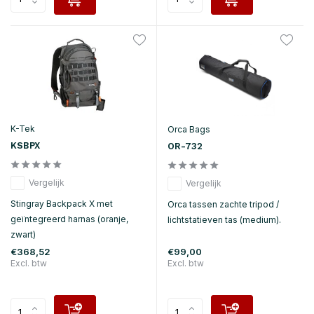
K-Tek
Orca Bags
KSBPX
OR-732
Vergelijk
Vergelijk
Stingray Backpack X met
Orca tassen zachte tripod /
geïntegreerd harnas (oranje,
lichtstatieven tas (medium).
zwart)
€368,52
€99,00
Excl. btw
Excl. btw