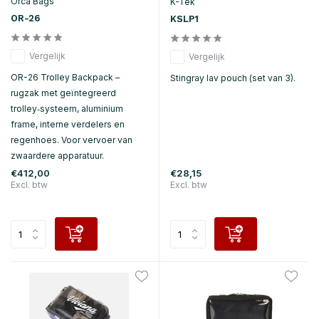
Orca Bags
K-Tek
OR-26
KSLP1
Vergelijk
Vergelijk
OR-26 Trolley Backpack –
Stingray lav pouch (set van 3).
rugzak met geïntegreerd
trolley‑systeem, aluminium
frame, interne verdelers en
regenhoes. Voor vervoer van
zwaardere apparatuur.
€412,00
€28,15
Excl. btw
Excl. btw