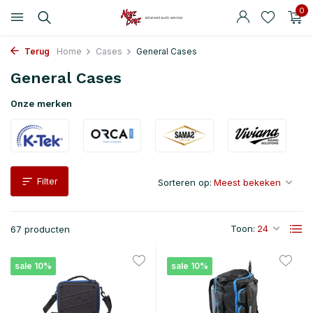
0
Terug
Home
Cases
General Cases
General Cases
Onze merken
Filter
Sorteren op:
Toon:
67 producten
sale 10%
sale 10%