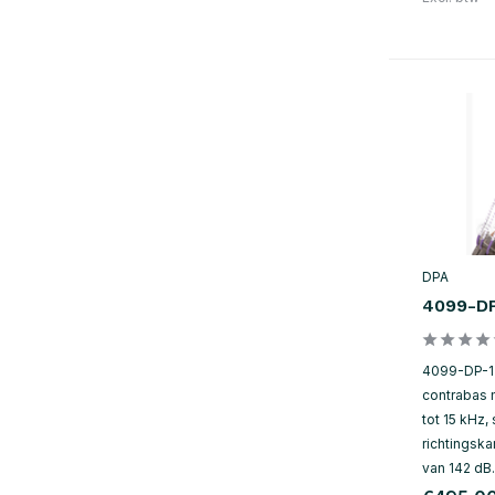
DPA
4099-DP
4099-DP-1
contrabas 
tot 15 kHz,
richtingska
van 142 dB.