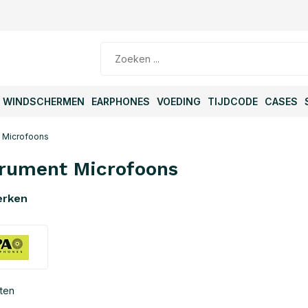
WINDSCHERMEN
EARPHONES
VOEDING
TIJDCODE
CASES
t Microfoons
trument Microfoons
erken
ten