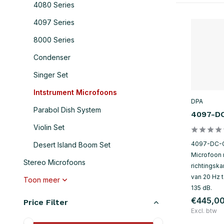
4080 Series
4097 Series
8000 Series
Condenser
Singer Set
Intstrument Microfoons
DPA
Parabol Dish System
4097-D
Violin Set
4097-DC-G
Desert Island Boom Set
Microfoon 
Stereo Microfoons
richtingska
van 20 Hz 
Toon meer
135 dB.
€445,0
Price Filter
Excl. btw