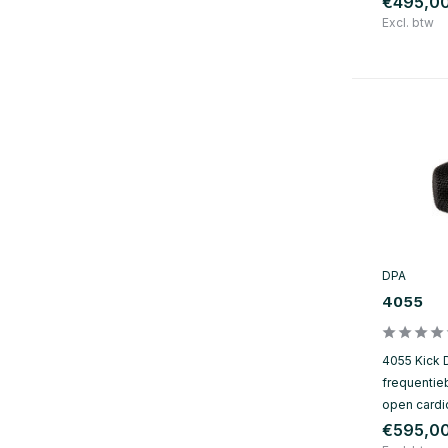
€495,0
Excl. btw
DPA
4055
4055 Kick 
frequentie
open cardio
€595,0