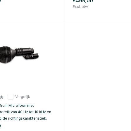
0
€495,00
Excl. btw
Vergelijk
Drum Microfoon met
bereik van 40 Hz tot 10 kHz en
ïde richtingskarakteristiek.
0