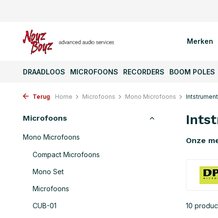
Merken
DRAADLOOS
MICROFOONS
RECORDERS
BOOM POLES
Terug
Home
Microfoons
Mono Microfoons
Intstrumen
Ints
Microfoons
Mono Microfoons
Onze m
Compact Microfoons
Mono Set
Microfoons
CUB-01
10 produc