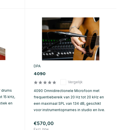
DPA
4090
Vergelijk
r drums
4090 Omnidirectionele Microfoon met
t 15 kHz,
frequentiebereik van 20 Hz tot 20 kHz en
stiek en
een maximaal SPL van 134 dB, geschikt
voor instrumentopnames in studio en live.
€570,00
Excl. btw