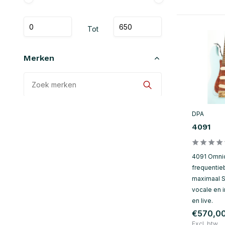
Tot
Merken
Alle merken
DPA
4091
DPA
4091 Omnid
frequentie
maximaal S
vocale en 
en live.
€570,0
Excl. btw