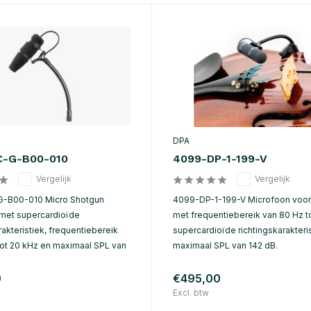
DPA
C-G-B00-010
4099-DP-1-199-V
Vergelijk
Vergelijk
-B00-010 Micro Shotgun
4099-DP-1-199-V Microfoon voor 
met supercardioïde
met frequentiebereik van 80 Hz to
rakteristiek, frequentiebereik
supercardioïde richtingskarakteri
tot 20 kHz en maximaal SPL van
maximaal SPL van 142 dB.
0
€495,00
Excl. btw