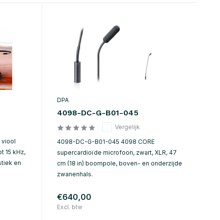
DPA
4098-DC-G-B01-045
Vergelijk
viool
4098-DC-G-B01-045 4098 CORE
t 15 kHz,
supercardioïde microfoon, zwart, XLR, 47
stiek en
cm (18 in) boompole, boven- en onderzijde
zwanenhals.
€640,00
Excl. btw