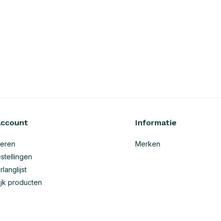
account
Informatie
reren
Merken
stellingen
rlanglijst
ijk producten