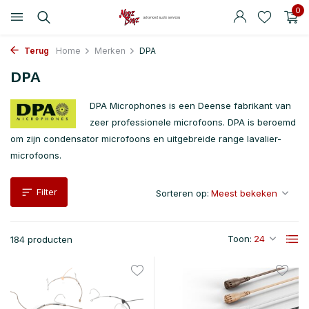
0
Terug
Home
Merken
DPA
DPA
DPA Microphones is een Deense fabrikant van
zeer professionele microfoons. DPA is beroemd
om zijn condensator microfoons en uitgebreide range lavalier-
microfoons.
Filter
Sorteren op:
Toon:
184 producten