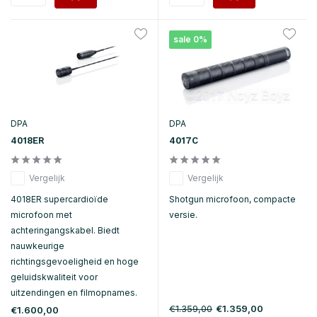
sale 0%
DPA
DPA
4018ER
4017C
Vergelijk
Vergelijk
4018ER supercardioïde
Shotgun microfoon, compacte
microfoon met
versie.
achteringangskabel. Biedt
nauwkeurige
richtingsgevoeligheid en hoge
geluidskwaliteit voor
uitzendingen en filmopnames.
€1.359,00
€1.359,00
€1.600,00