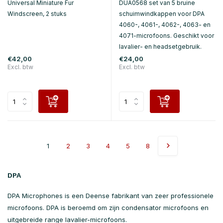
Universal Miniature Fur
DUA0568 set van 5 bruine
Windscreen, 2 stuks
schuimwindkappen voor DPA
4060-, 4061-, 4062-, 4063- en
4071-microfoons. Geschikt voor
lavalier- en headsetgebruik.
€42,00
€24,00
Excl. btw
Excl. btw
1
2
3
4
5
8
DPA
DPA Microphones is een Deense fabrikant van zeer professionele
microfoons. DPA is beroemd om zijn condensator microfoons en
uitgebreide range lavalier-microfoons.