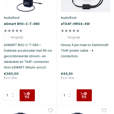
AudioRoot
AudioRoot
eSmart BH2-C-T-060
eTA4F-HRS4-4W
Vergelijk
Vergelijk
eSMART BH2-C-T-060 –
Hirose 4 pin male to Switchcraft
Dubbele accuhouder met 60 cm
TA4F power cable - 4
gecombineerde stroom- en
conductors
datakabel en TA4F-connector.
Voor eSMART lithium-accu’s.
€360,00
€45,50
Excl. btw
Excl. btw