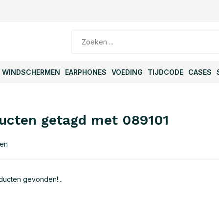
WINDSCHERMEN
EARPHONES
VOEDING
TIJDCODE
CASES
ucten getagd met 089101
ten
ucten gevonden!...