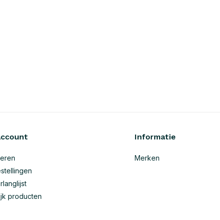
account
Informatie
reren
Merken
stellingen
rlanglijst
ijk producten