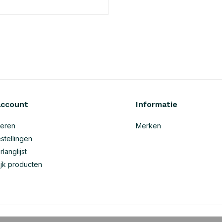
account
Informatie
reren
Merken
stellingen
rlanglijst
ijk producten