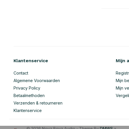
Klantenservice
Mijn 
Contact
Regist
Algemene Voorwaarden
Mijn be
Privacy Policy
Mijn ve
Betaalmethoden
Vergel
Verzenden & retourneren
Klantenservice
© 2026 Noyz Boyz Audio - Theme By
DMWS
x