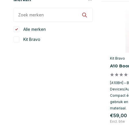
Alle merken
Kit Bravo
Kit Bravo
A10 Boo
[A10BH] –
Devices/Au
Compact éé
gebruik en
materiaal.
€59,00
Excl. btw