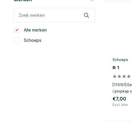
Alle merken
Schoeps
Schoeps
B 1
[170101] E
/ plopkap 
€7,00
Excl. btw