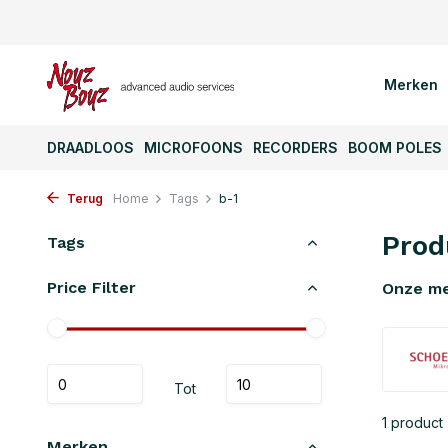
Merken
DRAADLOOS
MICROFOONS
RECORDERS
BOOM POLES
Terug
Home
Tags
b-1
Prod
Tags
Price Filter
Onze m
Tot
1 product
Merken