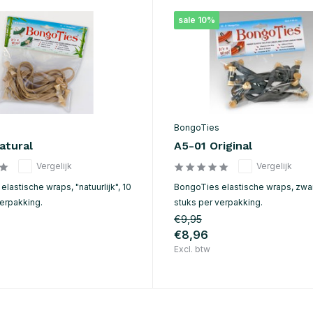
sale 10%
BongoTies
atural
A5-01 Original
Vergelijk
Vergelijk
lastische wraps, "natuurlijk", 10
BongoTies elastische wraps, zwar
verpakking.
stuks per verpakking.
€9,95
€8,96
Excl. btw