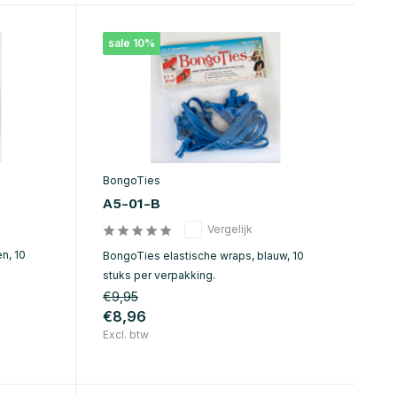
sale 10%
BongoTies
A5-01-B
Vergelijk
n, 10
BongoTies elastische wraps, blauw, 10
stuks per verpakking.
€9,95
€8,96
Excl. btw