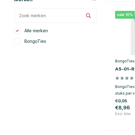
sale 10%
Alle merken
BongoTies
BongoTies
A5-01-R
BongoTies 
stuks per 
€9,95
€8,96
Excl. btw