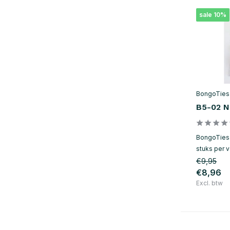
sale 10%
BongoTies
B5-02 N
BongoTies e
stuks per 
€9,95
€8,96
Excl. btw