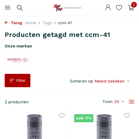
0
Terug
Home
Tags
ccm-41
Producten getagd met ccm-41
Onze merken
Filter
Sorteren op:
Toon:
2 producten
sale 11%