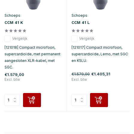
Schoeps
Schoeps
CCM 41 K
CCM 41 L
Vergelijk
Vergelijk
[121018] Compact microfoon,
[121017] Compact microfoon,
supercardioïde, met permanent
supercardioïde, Lemo, met SGC
aangesloten XLR-kabel, met
en K5LU.
SGC.
€1.579,00
€1.405,31
€1.579,00
Excl. btw
Excl. btw