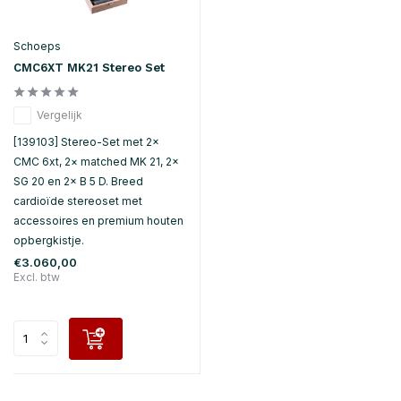
Schoeps
CMC6XT MK21 Stereo Set
Vergelijk
[139103] Stereo-Set met 2×
CMC 6xt, 2× matched MK 21, 2×
SG 20 en 2× B 5 D. Breed
cardioïde stereoset met
accessoires en premium houten
opbergkistje.
€3.060,00
Excl. btw