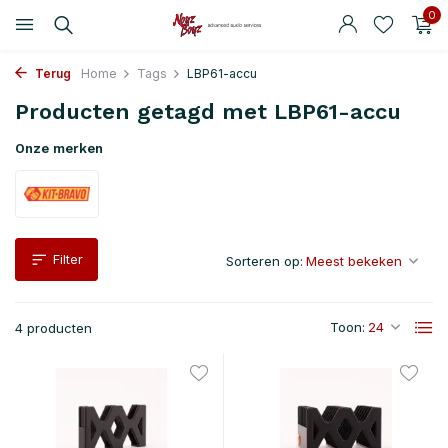
0
Terug
Home
Tags
LBP61-accu
Producten getagd met LBP61-accu
Onze merken
Filter
Sorteren op:
Toon:
4 producten