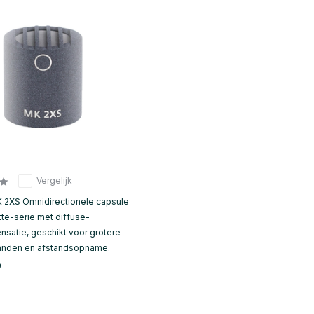
Vergelijk
K 2XS Omnidirectionele capsule
tte-serie met diffuse-
satie, geschikt voor grotere
anden en afstandsopname.
0