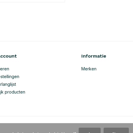
account
Informatie
reren
Merken
stellingen
rlanglijst
ijk producten