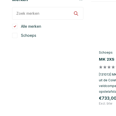
Alle merken
Schoeps
Schoeps
MK 2XS
[131013] M
uit de Cole
veldcompen
opstelafst
€733,0
Excl. btw