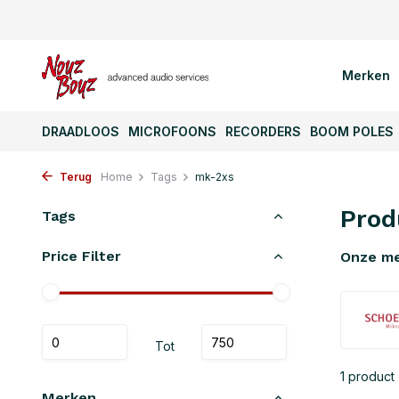
Merken
DRAADLOOS
MICROFOONS
RECORDERS
BOOM POLES
Terug
Home
Tags
mk-2xs
Prod
Tags
Price Filter
Onze m
Tot
1 product
Merken