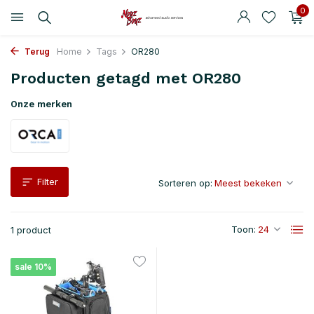
0
Terug
Home
Tags
OR280
Producten getagd met OR280
Onze merken
Filter
Sorteren op:
Toon:
1 product
sale 10%