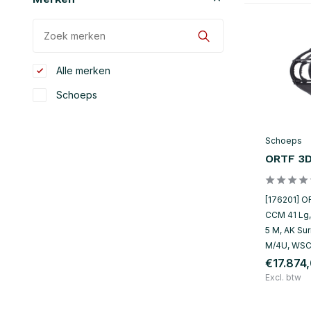
Alle merken
Schoeps
Schoeps
ORTF 3D
[176201] O
CCM 41 Lg,
5 M, AK Su
M/4U, WSC
€17.874
Excl. btw