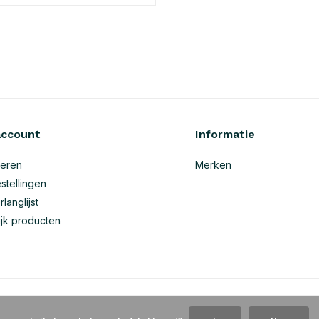
account
Informatie
reren
Merken
stellingen
rlanglijst
ijk producten