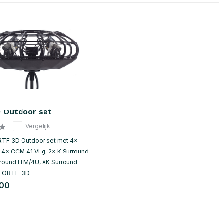
 Outdoor set
Vergelijk
RTF 3D Outdoor set met 4×
 4× CCM 41 VLg, 2× K Surround
rround H M/4U, AK Surround
 ORTF-3D.
,00