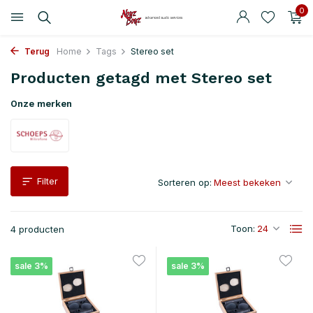
0
Terug
Home
Tags
Stereo set
Producten getagd met Stereo set
Onze merken
Filter
Sorteren op:
Toon:
4 producten
sale 3%
sale 3%