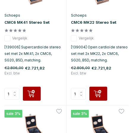
Schoeps
Schoeps
CMC6 MK41 Stereo Set
CMC6 MK22 Stereo Set
Vergelijk
Vergelijk
[139006] Supercardioïde stereo
[139004] Open cardioïde stereo
set met 2x MK41, 2x CMC6,
set met 2x MK22, 2x CMC6,
SG20, B5D, matching.
SG20, B5D, matching.
€2.806,00
€2.806,00
€2.721,82
€2.721,82
Excl. btw
Excl. btw
sale 3%
sale 3%