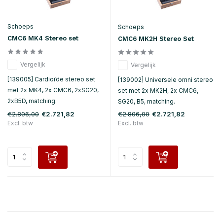
Schoeps
Schoeps
CMC6 MK4 Stereo set
CMC6 MK2H Stereo Set
Vergelijk
Vergelijk
[139005] Cardioïde stereo set
[139002] Universele omni stereo
met 2x MK4, 2x CMC6, 2xSG20,
set met 2x MK2H, 2x CMC6,
2xB5D, matching.
SG20, B5, matching.
€2.806,00
€2.806,00
€2.721,82
€2.721,82
Excl. btw
Excl. btw