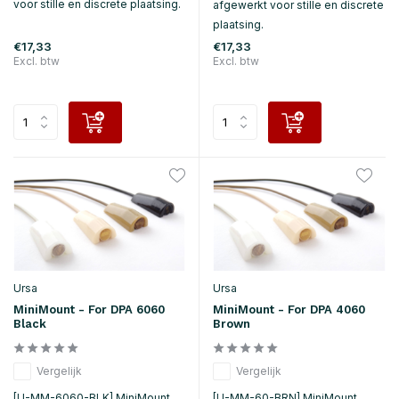
voor stille en discrete plaatsing.
afgewerkt voor stille en discrete
plaatsing.
€17,33
€17,33
Excl. btw
Excl. btw
Ursa
Ursa
MiniMount - For DPA 6060
MiniMount - For DPA 4060
Black
Brown
Vergelijk
Vergelijk
[U-MM-6060-BLK] MiniMount
[U-MM-60-BRN] MiniMount