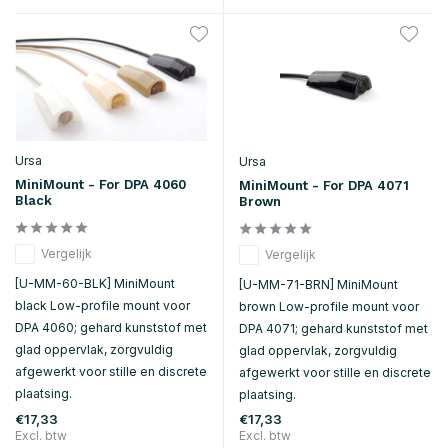
Ursa
Ursa
MiniMount - For DPA 4060
MiniMount - For DPA 4071
Black
Brown
Vergelijk
Vergelijk
[U-MM-60-BLK] MiniMount
[U-MM-71-BRN] MiniMount
black Low-profile mount voor
brown Low-profile mount voor
DPA 4060; gehard kunststof met
DPA 4071; gehard kunststof met
glad oppervlak, zorgvuldig
glad oppervlak, zorgvuldig
afgewerkt voor stille en discrete
afgewerkt voor stille en discrete
plaatsing.
plaatsing.
€17,33
€17,33
Excl. btw
Excl. btw