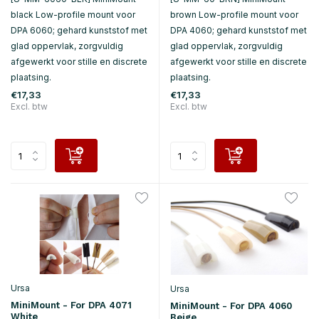
black Low-profile mount voor
brown Low-profile mount voor
DPA 6060; gehard kunststof met
DPA 4060; gehard kunststof met
glad oppervlak, zorgvuldig
glad oppervlak, zorgvuldig
afgewerkt voor stille en discrete
afgewerkt voor stille en discrete
plaatsing.
plaatsing.
€17,33
€17,33
Excl. btw
Excl. btw
Ursa
Ursa
MiniMount - For DPA 4071
MiniMount - For DPA 4060
White
Beige