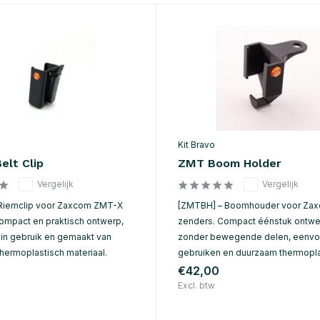
Kit Bravo
elt Clip
ZMT Boom Holder
Vergelijk
Vergelijk
 Riemclip voor Zaxcom ZMT-X
[ZMTBH] – Boomhouder voor Za
ompact en praktisch ontwerp,
zenders. Compact éénstuk ontwe
in gebruik en gemaakt van
zonder bewegende delen, eenvo
hermoplastisch materiaal.
gebruiken en duurzaam thermopla
€42,00
Excl. btw