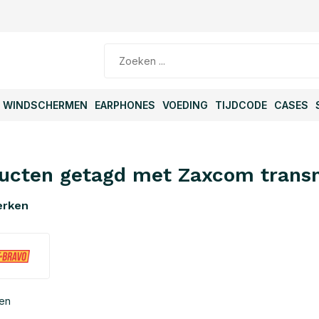
WINDSCHERMEN
EARPHONES
VOEDING
TIJDCODE
CASES
ucten getagd met Zaxcom trans
erken
ten