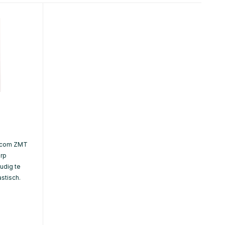
xcom ZMT
rp
udig te
stisch.