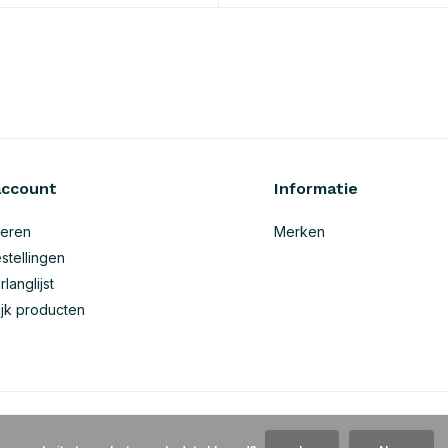
account
Informatie
reren
Merken
stellingen
rlanglijst
ijk producten