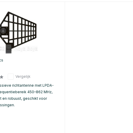
cs
Vergelijk
sieve richtantenne met LPDA-
requentiebereik 450–862 MHz,
t en robuust, geschikt voor
ssingen.