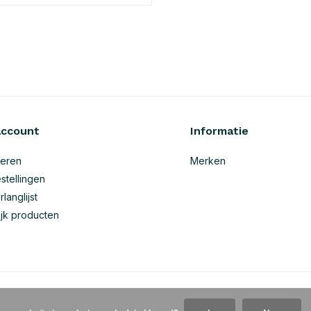
account
Informatie
reren
Merken
stellingen
rlanglijst
ijk producten