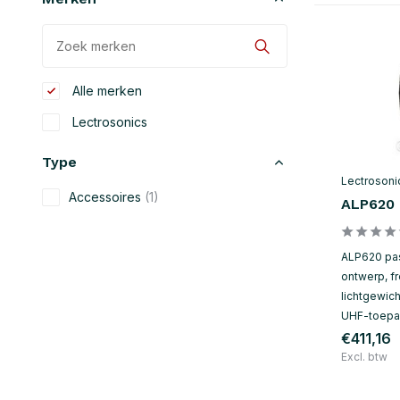
Alle merken
Lectrosonics
Type
Lectrosoni
Accessoires
(1)
ALP620
ALP620 pas
ontwerp, f
lichtgewich
UHF-toepa
€411,16
Excl. btw