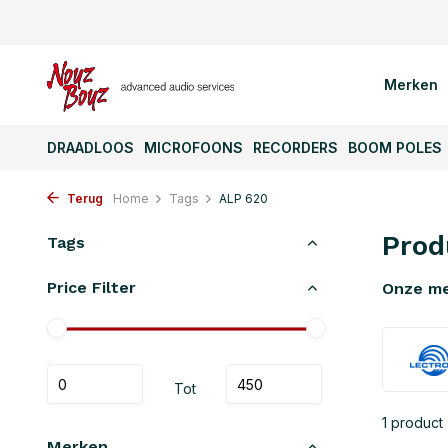
Merken
DRAADLOOS
MICROFOONS
RECORDERS
BOOM POLES
Terug
Home
Tags
ALP 620
Prod
Tags
Price Filter
Onze m
Tot
1 product
Merken