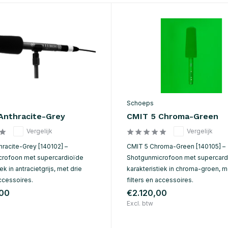
Schoeps
Anthracite-Grey
CMIT 5 Chroma-Green
Vergelijk
Vergelijk
hracite-Grey [140102] –
CMIT 5 Chroma-Green [140105] –
rofoon met supercardioïde
Shotgunmicrofoon met supercard
ek in antracietgrijs, met drie
karakteristiek in chroma-groen, m
accessoires.
filters en accessoires.
,00
€2.120,00
Excl. btw