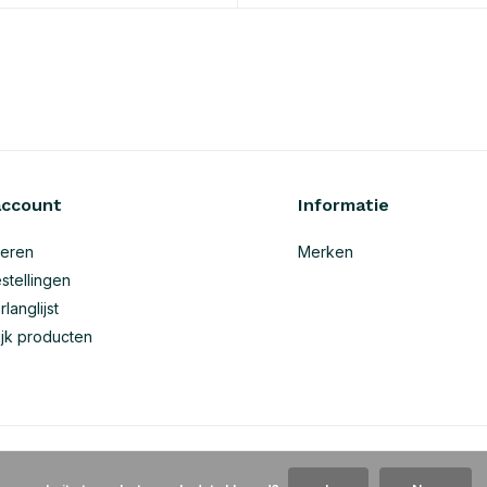
account
Informatie
reren
Merken
stellingen
rlanglijst
ijk producten