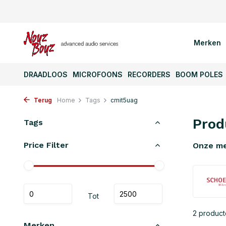
Merken
DRAADLOOS
MICROFOONS
RECORDERS
BOOM POLES
Terug
Home
Tags
cmit5uag
Prod
Tags
Price Filter
Onze m
Tot
2 produc
Merken