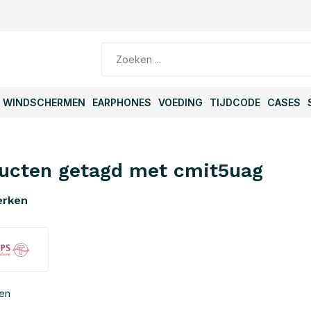
WINDSCHERMEN
EARPHONES
VOEDING
TIJDCODE
CASES
ucten getagd met cmit5uag
erken
ten