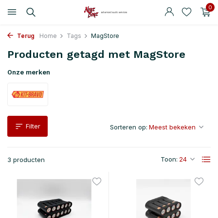
0
Terug
Home
Tags
MagStore
Producten getagd met MagStore
Onze merken
Filter
Sorteren op:
Toon:
3 producten