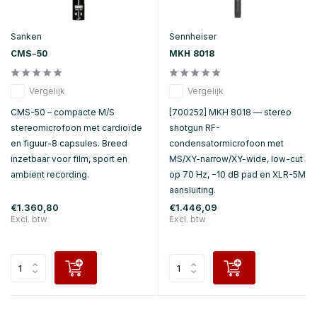
Sanken
Sennheiser
CMS-50
MKH 8018
Vergelijk
Vergelijk
CMS-50 – compacte M/S
[700252] MKH 8018 — stereo
stereomicrofoon met cardioïde
shotgun RF-
en figuur-8 capsules. Breed
condensatormicrofoon met
inzetbaar voor film, sport en
MS/XY-narrow/XY-wide, low-cut
ambient recording.
op 70 Hz, −10 dB pad en XLR-5M
aansluiting.
€1.360,80
€1.446,09
Excl. btw
Excl. btw