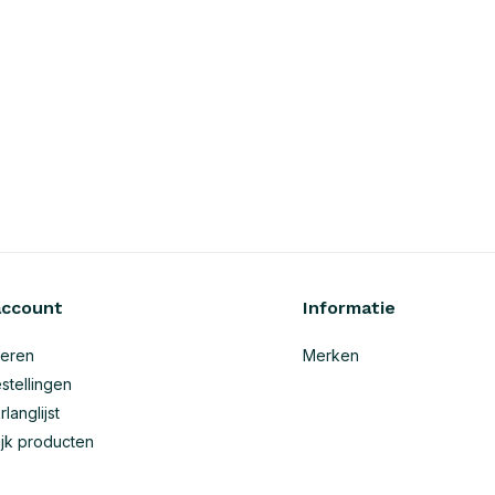
account
Informatie
reren
Merken
stellingen
rlanglijst
ijk producten