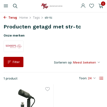
0
Terug
Home
Tags
str-tc
Producten getagd met str-tc
Onze merken
Filter
Sorteren op:
Toon:
1 product