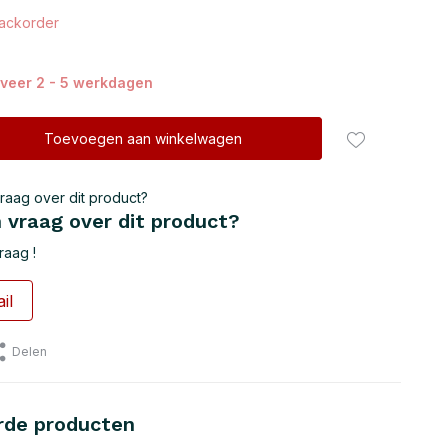
ackorder
veer 2 - 5 werkdagen
Toevoegen aan winkelwagen
 vraag over dit product?
raag !
il
Delen
rde producten