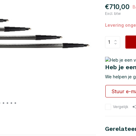
€710,00
B
Excl. btw
Levering onge
Heb je een
We helpen je g
Stuur e-ma
Vergelijk
Gerelatee