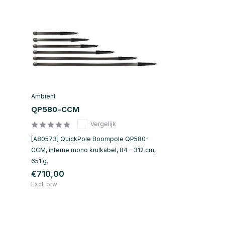
Ambient
QP580-CCM
Vergelijk
[A80573] QuickPole Boompole QP580-
CCM, interne mono krulkabel, 84 - 312 cm,
651 g.
€710,00
Excl. btw