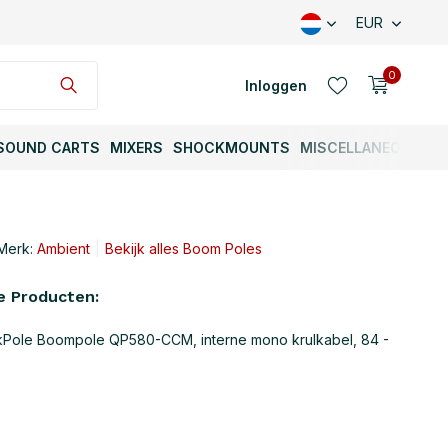
EUR
0
Inloggen
SOUND CARTS
MIXERS
SHOCKMOUNTS
MISCELLANEOUS
Merk:
Ambient
Bekijk alles Boom Poles
Account aanmaken
e Producten:
kPole Boompole QP580-CCM, interne mono krulkabel, 84 -
Account aanmaken