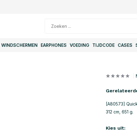
WINDSCHERMEN
EARPHONES
VOEDING
TIJDCODE
CASES
Gerelateerd
[A80573] Quic
312 cm, 651 g.
Kies uit: