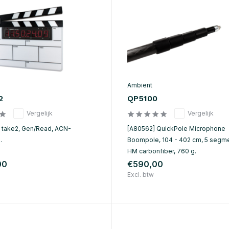
Ambient
2
QP5100
Vergelijk
Vergelijk
e take2, Gen/Read, ACN-
[A80562] QuickPole Microphone
.
Boompole, 104 - 402 cm, 5 segm
HM carbonfiber, 760 g.
00
€590,00
Excl. btw