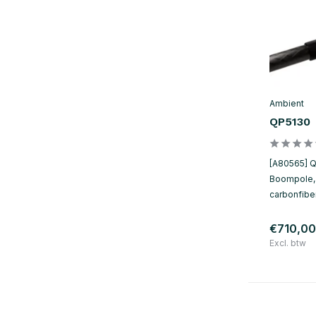
Ambient
QP5130
[A80565] 
Boompole, 
carbonfiber
€710,00
Excl. btw