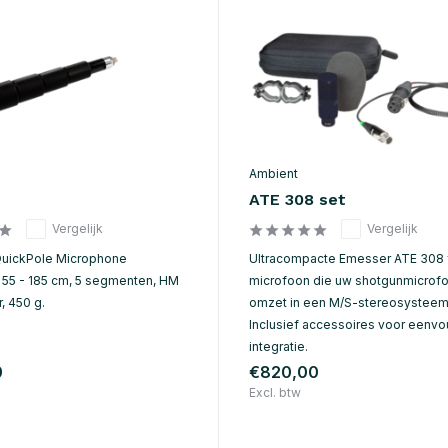
Ambient
ATE 308 set
Vergelijk
Vergelijk
QuickPole Microphone
Ultracompacte Emesser ATE 308 
55 - 185 cm, 5 segmenten, HM
microfoon die uw shotgunmicrof
, 450 g.
omzet in een M/S-stereosysteem
Inclusief accessoires voor eenv
integratie.
0
€820,00
Excl. btw