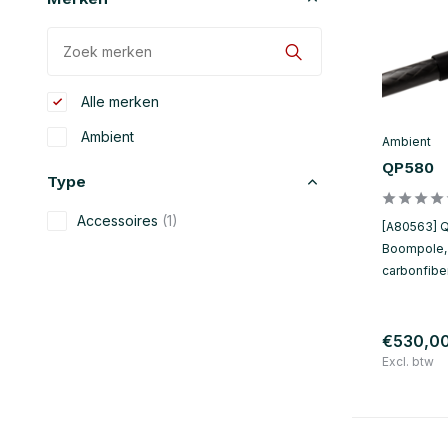
Alle merken
Ambient
Ambient
QP580
Type
Accessoires
(1)
[A80563] 
Boompole, 
carbonfiber
€530,0
Excl. btw