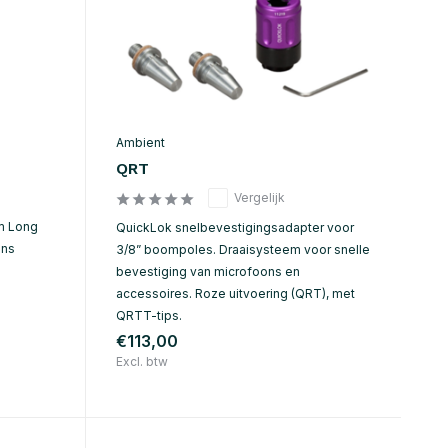
Ambient
QRT
Vergelijk
m Long
QuickLok snelbevestigingsadapter voor
ons
3/8” boompoles. Draaisysteem voor snelle
bevestiging van microfoons en
accessoires. Roze uitvoering (QRT), met
QRTT-tips.
€113,00
Excl. btw