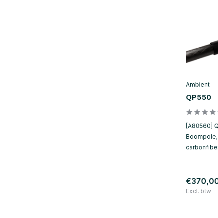
Ambient
QP550
[A80560] 
Boompole, 
carbonfiber
€370,0
Excl. btw