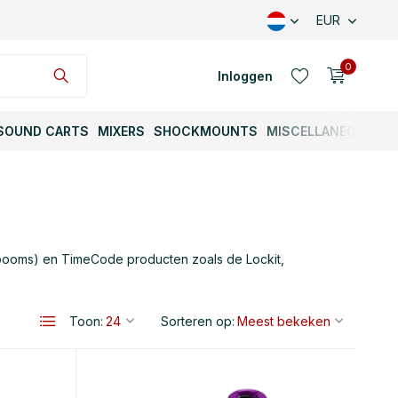
EUR
0
Inloggen
SOUND CARTS
MIXERS
SHOCKMOUNTS
MISCELLANEOUS
Account aanmaken
 (booms) en TimeCode producten zoals de Lockit,
Toon:
Sorteren op:
Account aanmaken