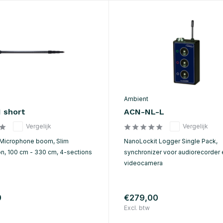
Ambient
 short
ACN-NL-L
Vergelijk
Vergelijk
Microphone boom, Slim
NanoLockit Logger Single Pack,
on, 100 cm - 330 cm, 4-sections
synchronizer voor audiorecorder 
videocamera
0
€279,00
Excl. btw