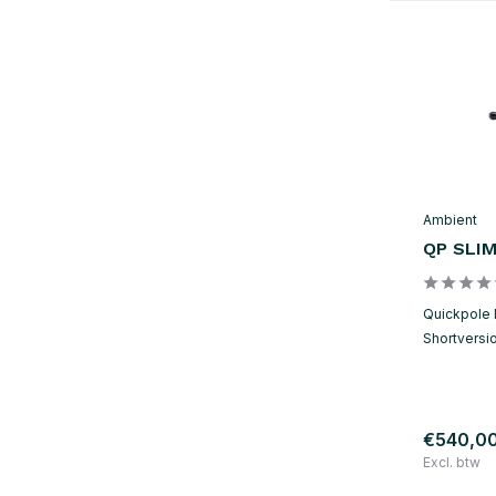
Ambient
QP SLIM
Quickpole 
Shortversi
€540,0
Excl. btw