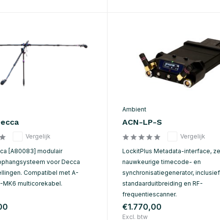
Ambient
Decca
ACN-LP-S
Vergelijk
Vergelijk
ca [A80083] modulair
LockitPlus Metadata-interface, z
ophangsysteem voor Decca
nauwkeurige timecode- en
llingen. Compatibel met A-
synchronisatiegenerator, inclusief
-MK6 multicorekabel.
standaarduitbreiding en RF-
frequentiescanner.
00
€1.770,00
Excl. btw