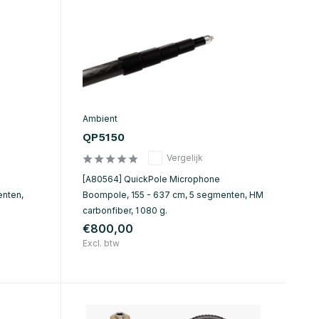
Ambient
QP5150
Vergelijk
[A80564] QuickPole Microphone
enten,
Boompole, 155 - 637 cm, 5 segmenten, HM
carbonfiber, 1 080 g.
€800,00
Excl. btw