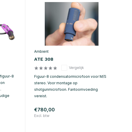
Ambient
ATE 308
Vergelijk
figuur-8
Figuur-8 condensatormicrofoon voor M/S
oon
stereo. Voor montage op
.
shotgunmicrofoon. Fantoomvoeding
oudige
vereist.
€780,00
Excl. btw