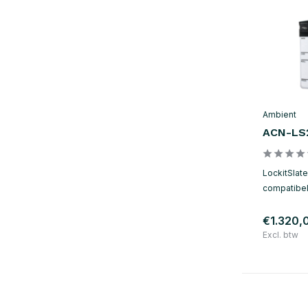
Ambient
ACN-LS
LockitSlat
compatibel
€1.320,
Excl. btw