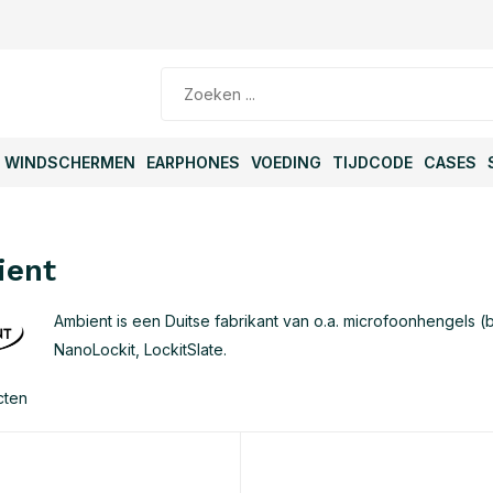
WINDSCHERMEN
EARPHONES
VOEDING
TIJDCODE
CASES
ient
Ambient is een Duitse fabrikant van o.a. microfoonhengels
NanoLockit, LockitSlate.
cten