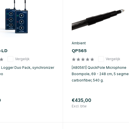
Ambient
-LD
QP565
Vergelijk
Vergelijk
 Logger Duo Pack, synchronizer
[A80561] QuickPole Microphone
eo
Boompole, 69 - 248 cm, 5 segme
carbonfiber, 540 g.
0
€435,00
Excl. btw