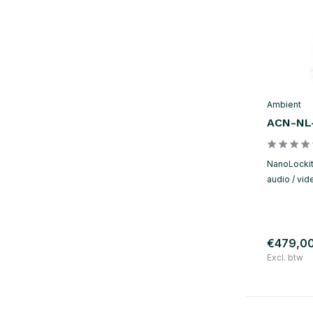
Ambient
ACN-NL
NanoLockit
audio / vid
€479,0
Excl. btw