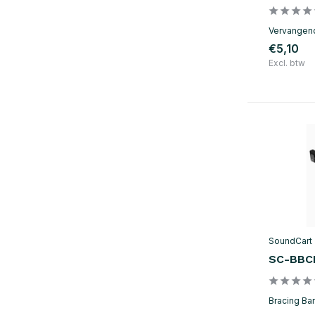
Vervangend
€5,10
Excl. btw
SoundCart
SC-BBC
Bracing Bar