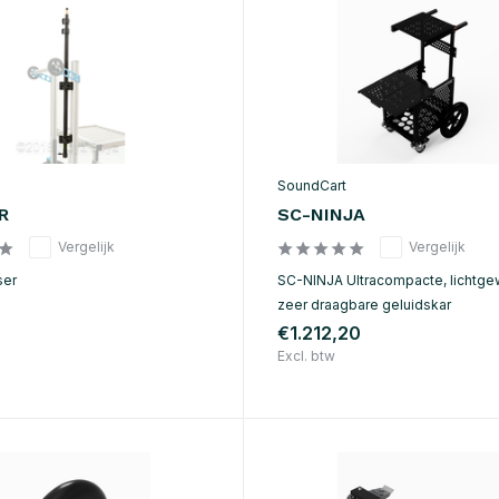
SoundCart
R
SC-NINJA
Vergelijk
Vergelijk
ser
SC-NINJA Ultracompacte, lichtge
zeer draagbare geluidskar
€1.212,20
Excl. btw