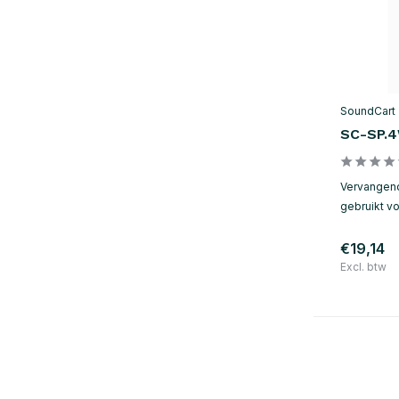
SoundCart
SC-SP.
Vervangend
gebruikt v
€19,14
Excl. btw