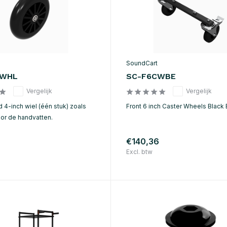
SoundCart
4WHL
SC-F6CWBE
Vergelijk
Vergelijk
 4-inch wiel (één stuk) zoals
Front 6 inch Caster Wheels Black 
oor de handvatten.
€140,36
Excl. btw