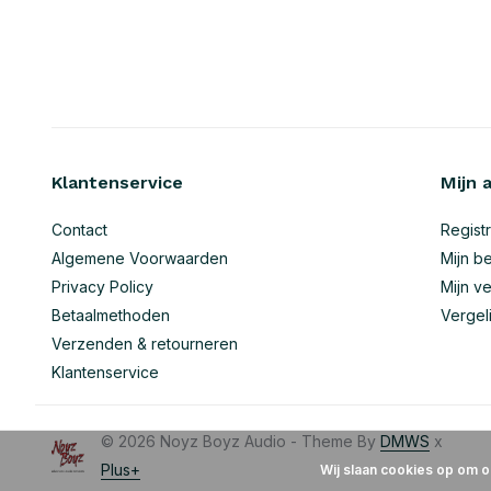
Klantenservice
Mijn 
Contact
Regist
Algemene Voorwaarden
Mijn be
Privacy Policy
Mijn ve
Betaalmethoden
Vergel
Verzenden & retourneren
Klantenservice
© 2026 Noyz Boyz Audio - Theme By
DMWS
x
Plus+
Wij slaan cookies op om o