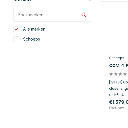
Alle merken
Schoeps
Schoeps
CCM 4 P
[121701] C
close rang
en K5LU.
€1.579,
Excl. btw