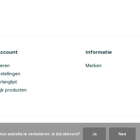
account
Informatie
reren
Merken
stellingen
rlanglijst
ijk producten
nze website te verbeteren. Is dat akkoord?
Ja
Nee