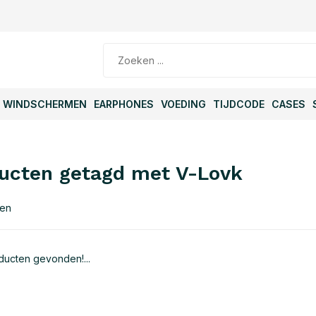
WINDSCHERMEN
EARPHONES
VOEDING
TIJDCODE
CASES
ucten getagd met V-Lovk
ten
ucten gevonden!...