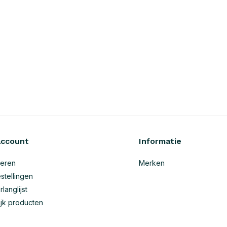
account
Informatie
reren
Merken
stellingen
rlanglijst
ijk producten