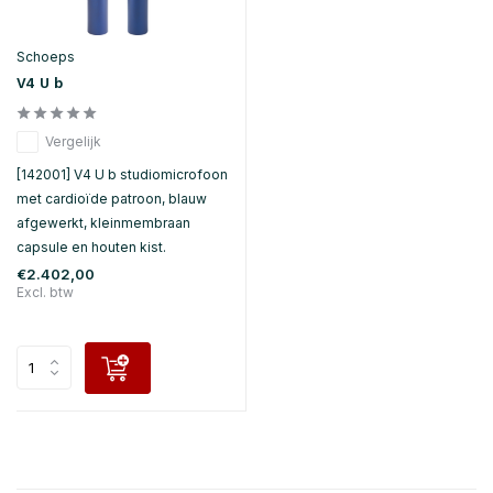
Schoeps
V4 U b
Vergelijk
[142001] V4 U b studiomicrofoon
met cardioïde patroon, blauw
afgewerkt, kleinmembraan
capsule en houten kist.
€2.402,00
Excl. btw