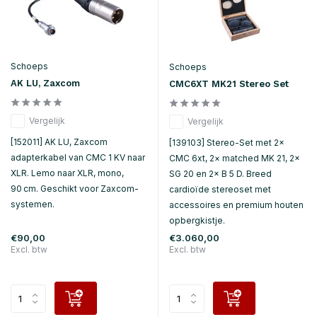
Schoeps
Schoeps
AK LU, Zaxcom
CMC6XT MK21 Stereo Set
Vergelijk
Vergelijk
[152011] AK LU, Zaxcom
[139103] Stereo-Set met 2×
adapterkabel van CMC 1 KV naar
CMC 6xt, 2× matched MK 21, 2×
XLR. Lemo naar XLR, mono,
SG 20 en 2× B 5 D. Breed
90 cm. Geschikt voor Zaxcom-
cardioïde stereoset met
systemen.
accessoires en premium houten
opbergkistje.
€90,00
€3.060,00
Excl. btw
Excl. btw