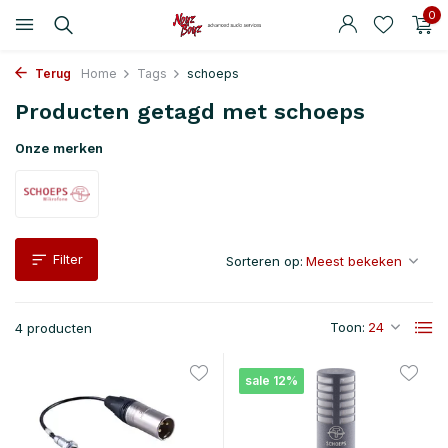
0
Terug
Home
Tags
schoeps
Producten getagd met schoeps
Onze merken
Filter
Sorteren op:
Toon:
4 producten
sale 12%