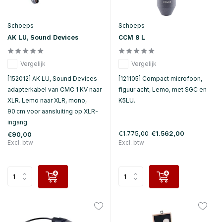
Schoeps
Schoeps
AK LU, Sound Devices
CCM 8 L
Vergelijk
Vergelijk
[152012] AK LU, Sound Devices
[121105] Compact microfoon,
adapterkabel van CMC 1 KV naar
figuur acht, Lemo, met SGC en
XLR. Lemo naar XLR, mono,
K5LU.
90 cm voor aansluiting op XLR-
ingang.
€1.775,00
€1.562,00
€90,00
Excl. btw
Excl. btw